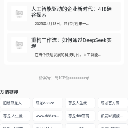
人工智能驱动的企业新时代：418硅
谷探索
2025年4月18日，硅谷将迎来一...
重构工作流：如何通过DeepSeek实
现
在当今快速发展的科技时代，人工智能...
备案号：
粤ICP备xxxxxxxx号
友情链接
旧版尊龙人生就是博
尊龙d88.comag旗舰厅手机版
尊龙人生就是博!注册
尊龙官方网站官网入口
尊龙 人生就是博!登录专注AG发财网
www.d88.com网址
尊龙d88官网
凯发k8旗舰厅手机下载