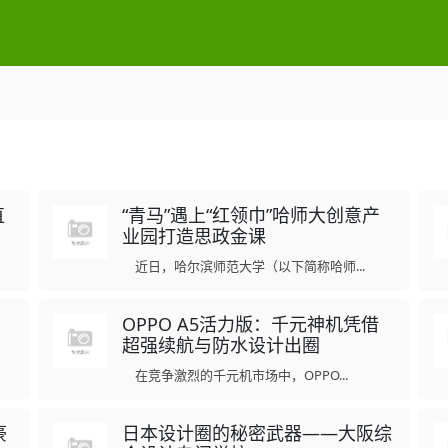
直
“青马”遇上“红领巾”哈师大创意产
业园打造思政金课
近日，哈尔滨师范大学（以下简称哈师...
OPPO A5活力版：千元神机凭借
超强续航与防水设计出圈
在竞争激烈的千元机市场中，OPPO...
豪
日本设计圈的秘密武器——大阪综