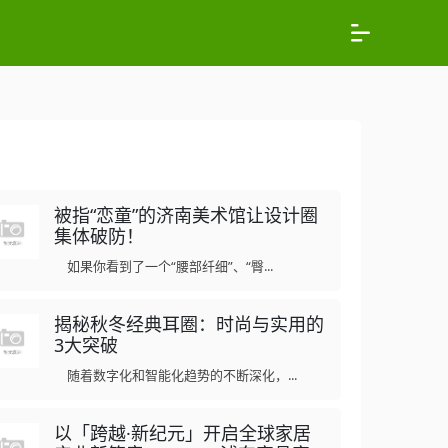
被指“恋童”的济南美术馆让设计圈
集体破防！
如果你看到了一个“腰部纤细”、“臀...
揭秘秋冬经典耳圈：时尚与实用的
3大突破
随着数字化和智能化趋势的不断深化，...
以「跨越·新纪元」开启全球家居