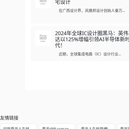
宅设计
在广西设计界，风雅邦设计创始人秦万...
2024年全球IC设计圈黑马：英伟
达以125%增幅引领AI半导体新
代！
近期，全球集成电路（IC）设计行业...
友情链接
旧版尊龙人生就是博
尊龙d88.comag旗舰厅手机版
尊龙人生就是博!注册