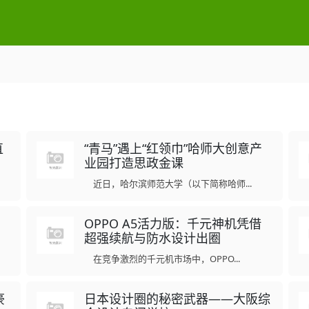
直
“青马”遇上“红领巾”哈师大创意产
业园打造思政金课
近日，哈尔滨师范大学（以下简称哈师...
OPPO A5活力版：千元神机凭借
超强续航与防水设计出圈
在竞争激烈的千元机市场中，OPPO...
豪
日本设计圈的秘密武器——大阪综